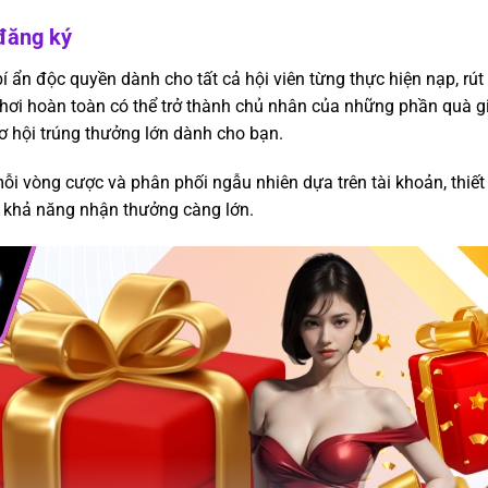
 đăng ký
í ẩn độc quyền dành cho tất cả hội viên từng thực hiện nạp, rú
chơi hoàn toàn có thể trở thành chủ nhân của những phần quà gi
cơ hội trúng thưởng lớn dành cho bạn.
ỗi vòng cược và phân phối ngẫu nhiên dựa trên tài khoản, thiết
hì khả năng nhận thưởng càng lớn.