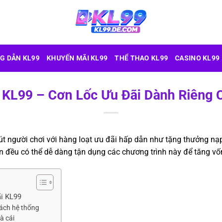
G DẪN KL99
KHUYẾN MÃI KL99
THỂ THAO KL99
CASINO KL99
KL99 – Cơn Lốc Ưu Đãi Dành Riêng 
t người chơi với hàng loạt ưu đãi hấp dẫn như tặng thưởng nạp 
ạn đều có thể dễ dàng tận dụng các chương trình này để tăng vốn
ãi KL99
sách hệ thống
à cái