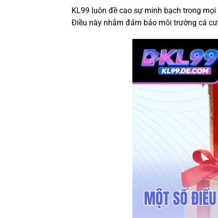
KL99 luôn đề cao sự minh bạch trong mọi 
Điều này nhằm đảm bảo môi trường cá cược 