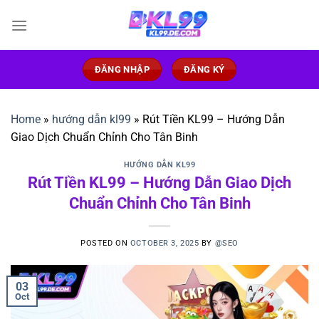
Skip
to
content
ĐĂNG NHẬP
ĐĂNG KÝ
Home
»
hướng dẫn kl99
»
Rút Tiền KL99 – Hướng Dẫn
Giao Dịch Chuẩn Chỉnh Cho Tân Binh
HƯỚNG DẪN KL99
Rút Tiền KL99 – Hướng Dẫn Giao Dịch
Chuẩn Chỉnh Cho Tân Binh
POSTED ON
OCTOBER 3, 2025
BY
@SEO
03
Oct