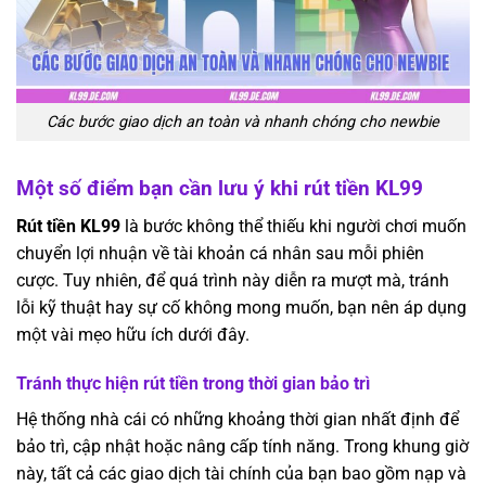
Các bước giao dịch an toàn và nhanh chóng cho newbie
Một số điểm bạn cần lưu ý khi rút tiền KL99
Rút tiền KL99
là bước không thể thiếu khi người chơi muốn
chuyển lợi nhuận về tài khoản cá nhân sau mỗi phiên
cược. Tuy nhiên, để quá trình này diễn ra mượt mà, tránh
lỗi kỹ thuật hay sự cố không mong muốn, bạn nên áp dụng
một vài mẹo hữu ích dưới đây.
Tránh thực hiện rút tiền trong thời gian bảo trì
Hệ thống nhà cái có những khoảng thời gian nhất định để
bảo trì, cập nhật hoặc nâng cấp tính năng. Trong khung giờ
này, tất cả các giao dịch tài chính của bạn bao gồm nạp và