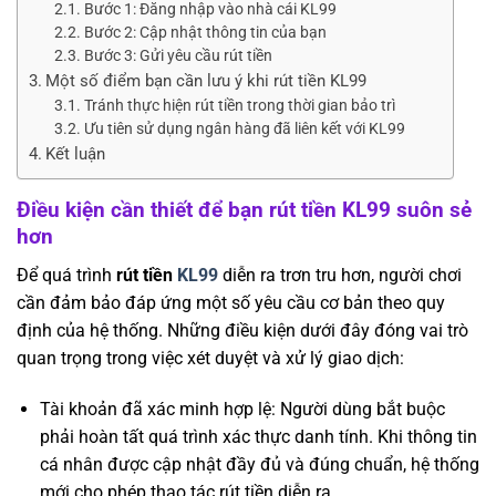
Bước 1: Đăng nhập vào nhà cái KL99
Bước 2: Cập nhật thông tin của bạn
Bước 3: Gửi yêu cầu rút tiền
Một số điểm bạn cần lưu ý khi rút tiền KL99
Tránh thực hiện rút tiền trong thời gian bảo trì
Ưu tiên sử dụng ngân hàng đã liên kết với KL99
Kết luận
Điều kiện cần thiết để bạn rút tiền KL99 suôn sẻ
hơn
Để quá trình
rút tiền
KL99
diễn ra trơn tru hơn, người chơi
cần đảm bảo đáp ứng một số yêu cầu cơ bản theo quy
định của hệ thống. Những điều kiện dưới đây đóng vai trò
quan trọng trong việc xét duyệt và xử lý giao dịch:
Tài khoản đã xác minh hợp lệ: Người dùng bắt buộc
phải hoàn tất quá trình xác thực danh tính. Khi thông tin
cá nhân được cập nhật đầy đủ và đúng chuẩn, hệ thống
mới cho phép thao tác rút tiền diễn ra.