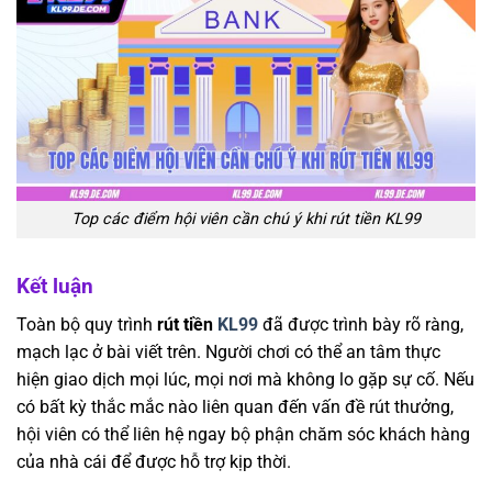
Top các điểm hội viên cần chú ý khi rút tiền KL99
Kết luận
Toàn bộ quy trình
rút tiền
KL99
đã được trình bày rõ ràng,
mạch lạc ở bài viết trên. Người chơi có thể an tâm thực
hiện giao dịch mọi lúc, mọi nơi mà không lo gặp sự cố. Nếu
có bất kỳ thắc mắc nào liên quan đến vấn đề rút thưởng,
hội viên có thể liên hệ ngay bộ phận chăm sóc khách hàng
của nhà cái để được hỗ trợ kịp thời.